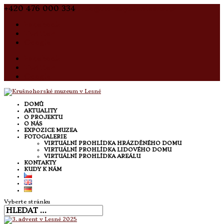
+420 476 000 334
Info@horskyklublesna.cz
Facebook
Twitter
Google
Facebook
Twitter
Google
DOMŮ
AKTUALITY
O PROJEKTU
O NÁS
EXPOZICE MUZEA
FOTOGALERIE
VIRTUÁLNÍ PROHLÍDKA HRÁZDĚNÉHO DOMU
VIRTUÁLNÍ PROHLÍDKA LIDOVÉHO DOMU
VIRTUÁLNÍ PROHLÍDKA AREÁLU
KONTAKTY
KUDY K NÁM
Vyberte stránku