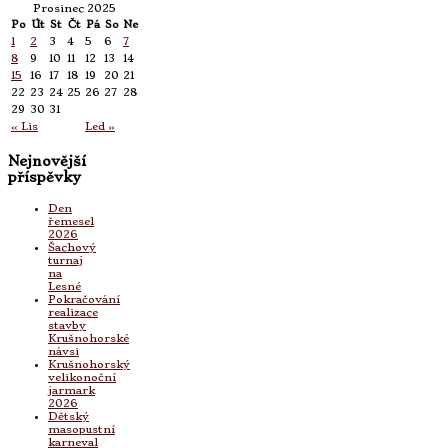
Prosinec 2025
Po
Út
St
Čt
Pá
So
Ne
1
2
3
4
5
6
7
8
9
10
11
12
13
14
15
16
17
18
19
20
21
22
23
24
25
26
27
28
29
30
31
« Lis
Led »
Nejnovější
příspěvky
Den
řemesel
2026
Šachový
turnaj
na
Lesné
Pokračování
realizace
stavby
Krušnohorské
návsi
Krušnohorský
velikonoční
jarmark
2026
Dětský
masopustní
karneval