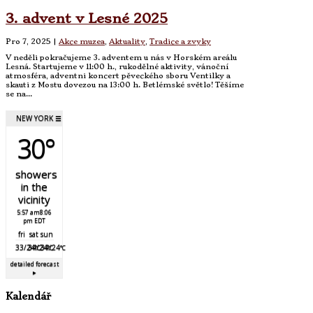
3. advent v Lesné 2025
Pro 7, 2025
|
Akce muzea
,
Aktuality
,
Tradice a zvyky
V neděli pokračujeme 3. adventem u nás v Horském areálu
Lesná. Startujeme v 11:00 h., rukodělné aktivity, vánoční
atmosféra, adventni koncert pěveckého sboru Ventilky a
skauti z Mostu dovezou na 13:00 h. Betlémské světlo! Těšíme
se na...
NEW YORK
☰
30°
showers
in the
vicinity
5:57 am
8:06
pm EDT
fri
sat
sun
33/24
34/24
34/24
°C
°C
°C
detailed forecast
▸
Kalendář